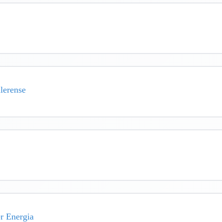
llerense
er Energia